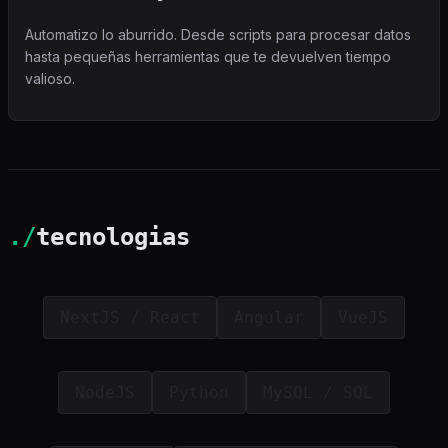
Automatizo lo aburrido. Desde scripts para procesar datos
hasta pequeñas herramientas que te devuelven tiempo
valioso.
./
tecnologias
NextJS / React
Angular
VueJS
NodeJS
Python
MySQL / SQL