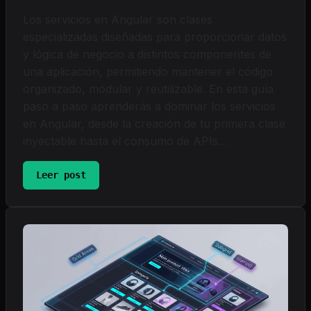
Los servicios en Angular son clases
especializadas diseñadas para proporcionar datos
y lógica de negocio a distintos componentes de
una aplicación, permitiendo mantener el código
organizado, modular y reutilizable. En esta guía
paso a paso aprenderás a dominar los servicios
en Angular, desde la creación de tu primera clase
inyectable hasta el consumo de APIs…
:
Leer post
Servicios
en
Angular:
La
Guía
Definitiva
para
Separar