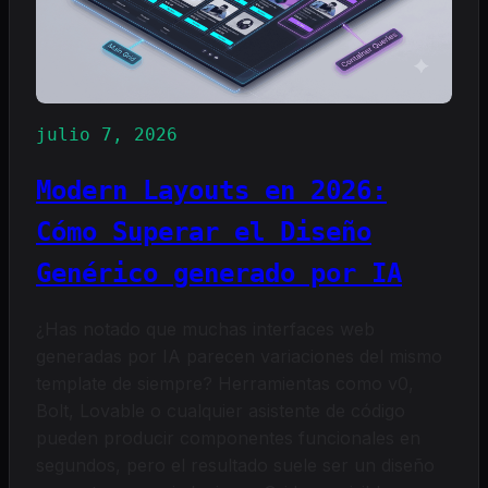
Lógica
y
Construir
Código
Escalable
julio 7, 2026
Modern Layouts en 2026:
Cómo Superar el Diseño
Genérico generado por IA
¿Has notado que muchas interfaces web
generadas por IA parecen variaciones del mismo
template de siempre? Herramientas como v0,
Bolt, Lovable o cualquier asistente de código
pueden producir componentes funcionales en
segundos, pero el resultado suele ser un diseño