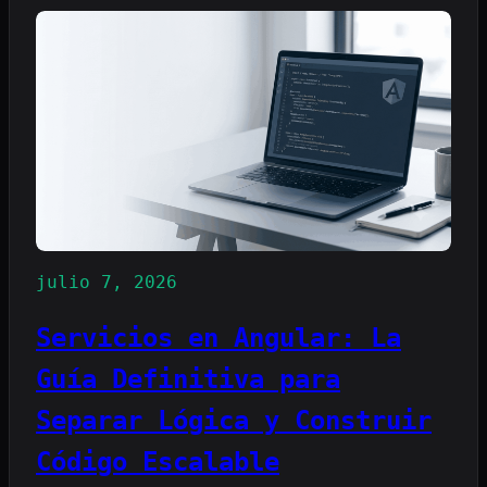
julio 7, 2026
Servicios en Angular: La
Guía Definitiva para
Separar Lógica y Construir
Código Escalable