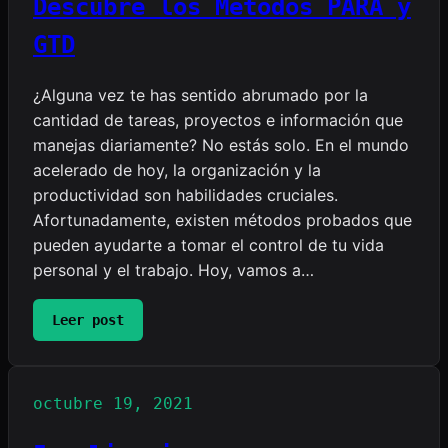
Descubre los Métodos PARA y
Eisenhower
GTD
¿Alguna vez te has sentido abrumado por la
cantidad de tareas, proyectos e información que
manejas diariamente? No estás solo. En el mundo
acelerado de hoy, la organización y la
productividad son habilidades cruciales.
Afortunadamente, existen métodos probados que
pueden ayudarte a tomar el control de tu vida
personal y el trabajo. Hoy, vamos a…
:
Leer post
Domina
tu
Productividad:
octubre 19, 2021
Descubre
los