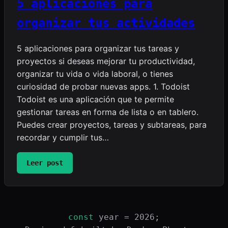
5 aplicaciones para
Métodos
PARA
organizar tus actividades
y
GTD
5 aplicaciones para organizar tus tareas y
proyectos si deseas mejorar tu productividad,
organizar tu vida o vida laboral, o tienes
curiosidad de probar nuevas apps. 1. Todoist
Todoist es una aplicación que te permite
gestionar tareas en forma de lista o en tablero.
Puedes crear proyectos, tareas y subtareas, para
recordar y cumplir tus…
:
Leer post
5
aplicaciones
para
organizar
const
year = 2026;
tus