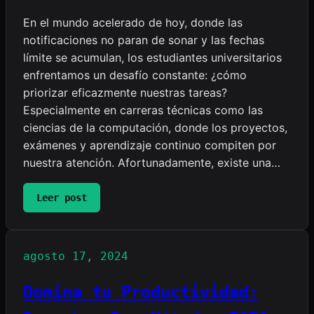
En el mundo acelerado de hoy, donde las
notificaciones no paran de sonar y las fechas
límite se acumulan, los estudiantes universitarios
enfrentamos un desafío constante: ¿cómo
priorizar eficazmente nuestras tareas?
Especialmente en carreras técnicas como las
ciencias de la computación, donde los proyectos,
exámenes y aprendizaje continuo compiten por
nuestra atención. Afortunadamente, existe una…
:
Leer post
Domina
tu
tiempo
agosto 17, 2024
con
la
Domina tu Productividad:
Matriz
de